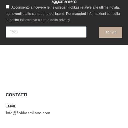
aggiornamenti
Acconsento a ricevere le newsletter Flokkas relative alle ultime novità,
agli eventi e alle campagne del brand. Per maggiori informazioni consulta
la nostra
Informativa a tutela della privacy
.
Iscriviti
CONTATTI
EMAIL
info@flokkasmilano.com