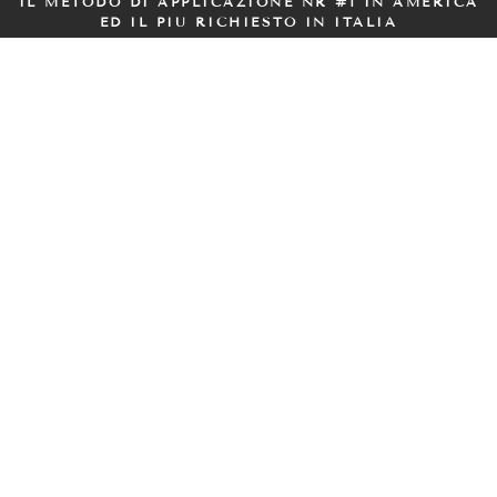
IL METODO DI APPLICAZIONE NR #1 IN AMERICA
ED IL PIÙ RICHIESTO IN ITALIA