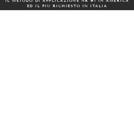
IL METODO DI APPLICAZIONE NR #1 IN AMERICA
ED IL PIÙ RICHIESTO IN ITALIA