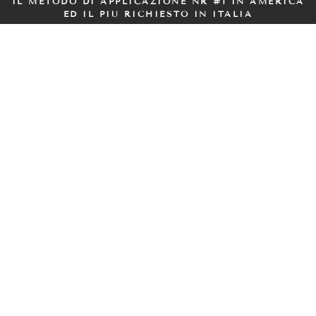
IL METODO DI APPLICAZIONE NR #1 IN AMERICA
ED IL PIÙ RICHIESTO IN ITALIA