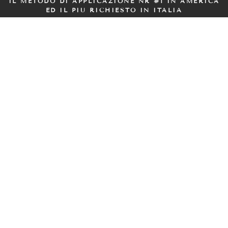
IL METODO DI APPLICAZIONE NR #1 IN AMERICA
ED IL PIÙ RICHIESTO IN ITALIA